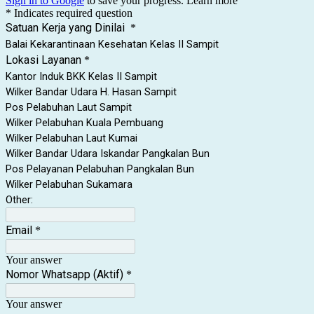
Sign in to Google
to save your progress.
Learn more
* Indicates required question
Satuan Kerja yang Dinilai
*
Balai Kekarantinaan Kesehatan Kelas II Sampit
Lokasi Layanan
*
Kantor Induk BKK Kelas II Sampit
Wilker Bandar Udara H. Hasan Sampit
Pos Pelabuhan Laut Sampit
Wilker Pelabuhan Kuala Pembuang
Wilker Pelabuhan Laut Kumai
Wilker Bandar Udara Iskandar Pangkalan Bun
Pos Pelayanan Pelabuhan Pangkalan Bun
Wilker Pelabuhan Sukamara
Other:
Email
*
Your answer
Nomor Whatsapp (Aktif)
*
Your answer